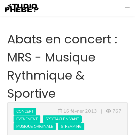
Abats en concert :
MRS - Musique
Rythmique &
Sportive
16 février 2013 |
767
CONCERT
EVÉNEMENT
SPECTACLE VIVANT
MUSIQUE ORIGINALE
STREAMING