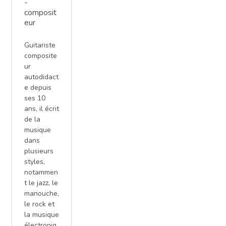
-
composit
eur
Guitariste
composite
ur
autodidact
e depuis
ses 10
ans, il écrit
de la
musique
dans
plusieurs
styles,
notammen
t le jazz, le
manouche,
le rock et
la musique
électroniq