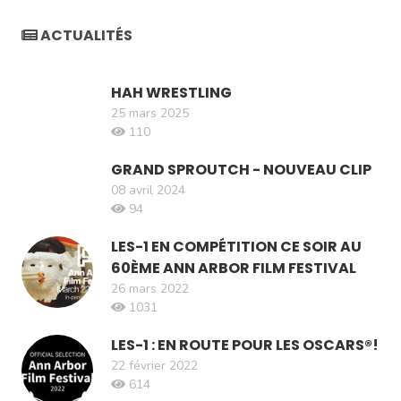
ACTUALITÉS
HAH WRESTLING
25 mars 2025
110
GRAND SPROUTCH - NOUVEAU CLIP
08 avril 2024
94
LES-1 EN COMPÉTITION CE SOIR AU
60ÈME ANN ARBOR FILM FESTIVAL
26 mars 2022
1031
LES-1 : EN ROUTE POUR LES OSCARS®!
22 février 2022
614