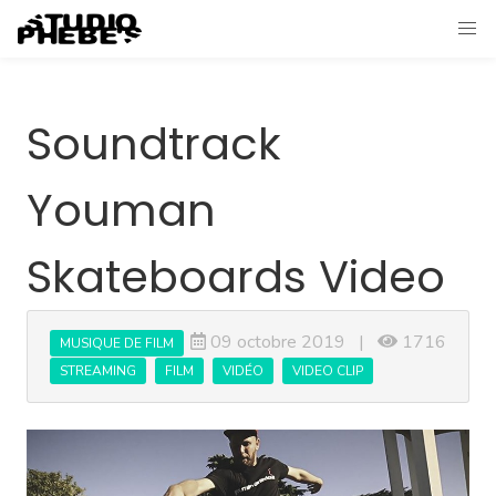
Soundtrack
Youman
Skateboards Video
09 octobre 2019 |
1716
MUSIQUE DE FILM
STREAMING
FILM
VIDÉO
VIDEO CLIP