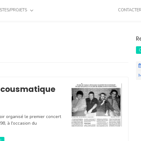
STES/PROJETS
CONTACTE
R
C
M
 acousmatique
voir organisé le premier concert
8, à l'occasion du
E