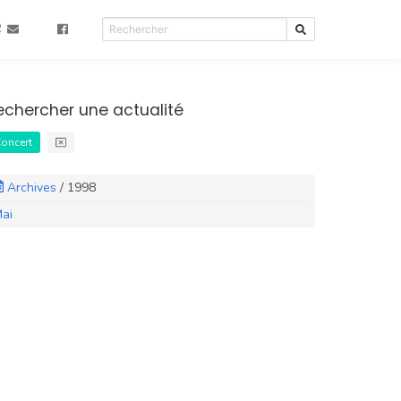
R
echercher une actualité
oncert
Archives
/
1998
ai