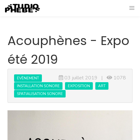
Acouphènes - Expo
été 2019
03 juillet 2019 |
1078
EVÈNEMENT
INSTALLATION SONORE
EXPOSITION
ART
SPATIALISATION SONORE