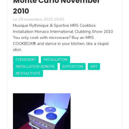
Monte Carlo November
2010
Le 19 novembre 2010 10:40
Musique Rythmique & Sportive MRS Cookbox
Installation Monaco International Clubbing Show 2010
You only cook with microwave? Buy an MRS
COOKBOX® and dance in your kitchen, like a stupid
idiot.
EVÈNEMENT
INSTALLATION
INSTALLATION SONORE
EXPOSITION
ART
INTERACTIVITÉ