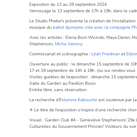
Exposition du 13 au 18 septembre 2024.
Vernissage le 13 septembre de 17h à 19h, dans le cadr
Le Studio Phebe's présente la création de l'installation 
musique du
ballet éponyme crée avec la compagnie P
Avec les artistes : Elena Bost-Wicinski, Maya Deren, 
Stephenson,
Micha Vanony
.
Commissariat et scénographie :
Léah Friedman
et
Eléo
Ouverture au public : le dimanche 15 septembre de 10h
17 et 18 septembre de 14h à 18h. (ou sur rendez-vous
Visites guidées de l’exposition : dimanche 15 septembre
Salle du Garden au Pavillon Bosio.
Entrée libre, sans réservation.
La recherche d’E
léonore Kabouche
est soutenue par la 
✳︎ Le titre de l’exposition s’inspire d’une recherche c
Visuel : Garden Club #4 - Geneviève Stephenson/ 29e 
Culturelles du Gouvernement Princier/ Visiteurs du soir 