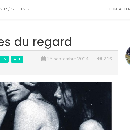
STES/PROJETS
CONTACTE
es du regard
15 septembre 2024 |
216
ION
ART