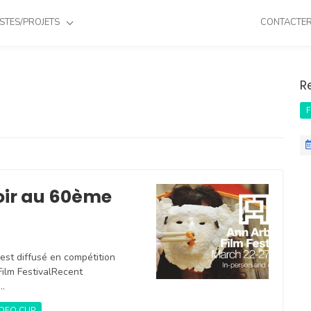
STES/PROJETS
CONTACTE
R
F
soir au 60ème
, est diffusé en compétition
ilm FestivalRecent
y…
DEO CLIP