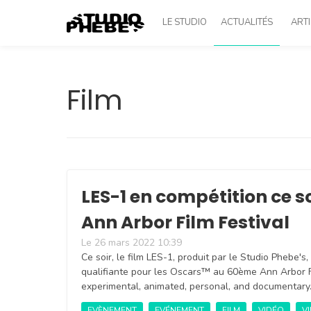
LE STUDIO
ACTUALITÉS
ARTI
Film
LES-1 en compétition ce 
Ann Arbor Film Festival
Le 26 mars 2022 10:39
Ce soir, le film LES-1, produit par le Studio Phebe's
qualifiante pour les Oscars™ au 60ème Ann Arbor F
experimental, animated, personal, and documentar
EVÈNEMENT
EVÉNEMENT
FILM
VIDÉO
VI