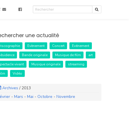
R
echercher une actualité
iscographie
Evènement
Concert
Evénement
ésidence
Bande originale
Musique de film
art
pectacle vivant
Musique originale
streaming
ilm
Vidéo
Archives
/
2013
évrier
-
Mars
-
Mai
-
Octobre
-
Novembre