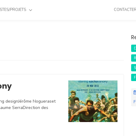
STES/PROJETS
CONTACTE
R
D
R
S
F
ony
ing designJérôme Nogueraset
F
aume SerraDirection des