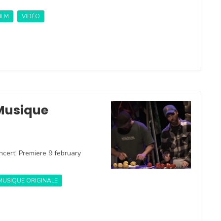
ILM
VIDÉO
 Musique
cert' Premiere 9 february
MUSIQUE ORIGINALE