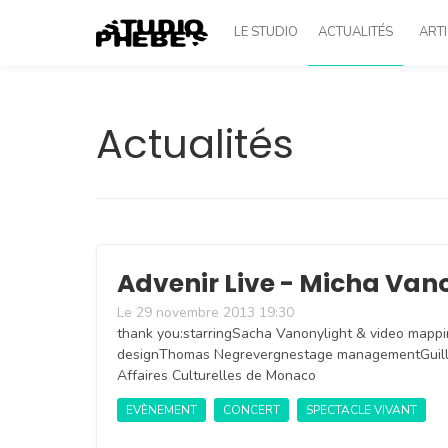
LE STUDIO
ACTUALITÉS
ARTI
Actualités
Advenir Live - Micha Van
Le 29 novembre 2013 19:30
thank you:starringSacha Vanonylight & video mapp
designThomas Negrevergnestage managementGuill
Affaires Culturelles de Monaco
EVÈNEMENT
CONCERT
SPECTACLE VIVANT