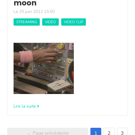
moon
Le 25 juin 2012 15:50
STREAMING
VIDÉO
VIDEO CLIP
Lire la suite
← Page précédente
1
2
3