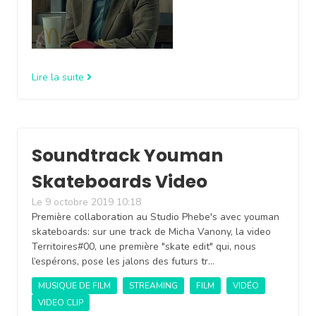
Lire la suite
Soundtrack Youman
Skateboards Video
Le 9 octobre 2019 10:18
Première collaboration au Studio Phebe's avec youman
skateboards: sur une track de Micha Vanony, la video
Territoires#00, une première "skate edit" qui, nous
l’espérons, pose les jalons des futurs tr…
MUSIQUE DE FILM
STREAMING
FILM
VIDÉO
VIDEO CLIP