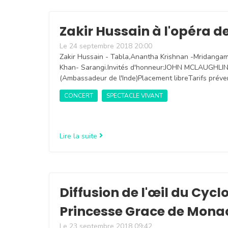
Zakir Hussain à l'opéra d
Le 24 septembre 2018 20:00
Zakir Hussain - Tabla,Anantha Krishnan -Mridanga
Khan- Sarangi.Invités d'honneur:JOHN MCLAUG
(Ambassadeur de l'Inde)Placement libreTarifs préve
CONCERT
SPECTACLE VIVANT
Lire la suite
Diffusion de l'œil du Cyc
Princesse Grace de Mona
Le 23 septembre 2018 09:42