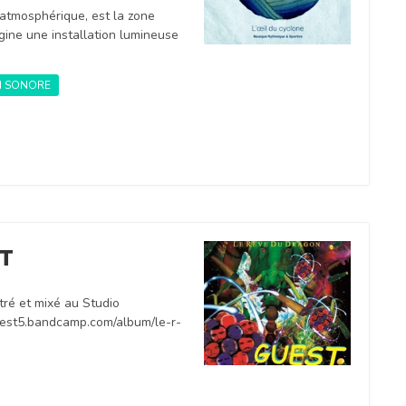
 atmosphérique, est la zone
igine une installation lumineuse
N SONORE
ST
tré et mixé au Studio
guest5.bandcamp.com/album/le-r-