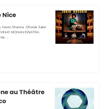
e Nice
m, Navin Sharma -Dholak Sabir
HLINVINAY MOHAN KWATRA
nte: …
lone au Théâtre
co