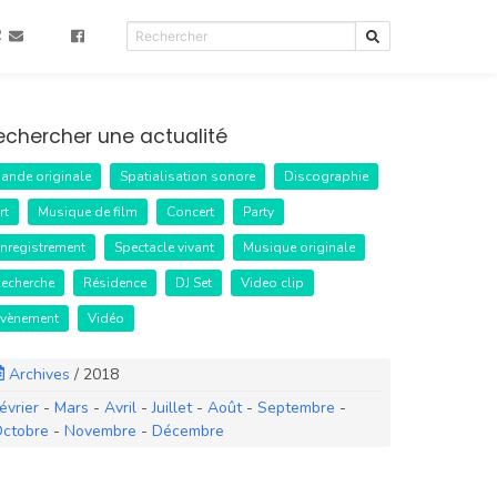
R
echercher une actualité
ande originale
Spatialisation sonore
Discographie
rt
Musique de film
Concert
Party
nregistrement
Spectacle vivant
Musique originale
echerche
Résidence
DJ Set
Video clip
vènement
Vidéo
Archives
/
2018
évrier
-
Mars
-
Avril
-
Juillet
-
Août
-
Septembre
-
ctobre
-
Novembre
-
Décembre