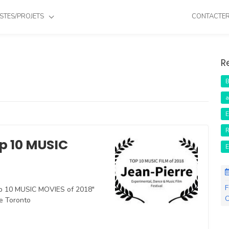
STES/PROJETS
CONTACTE
R
B
a
E
R
op 10 MUSIC
E
F
"top 10 MUSIC MOVIES of 2018"
O
de Toronto